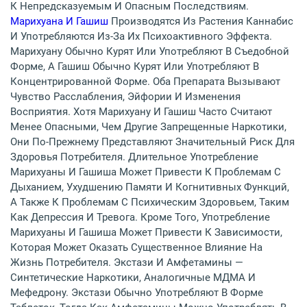
К Непредсказуемым И Опасным Последствиям.
Марихуана И Гашиш
Производятся Из Растения Каннабис
И Употребляются Из-За Их Психоактивного Эффекта.
Марихуану Обычно Курят Или Употребляют В Съедобной
Форме, А Гашиш Обычно Курят Или Употребляют В
Концентрированной Форме. Оба Препарата Вызывают
Чувство Расслабления, Эйфории И Изменения
Восприятия. Хотя Марихуану И Гашиш Часто Считают
Менее Опасными, Чем Другие Запрещенные Наркотики,
Они По-Прежнему Представляют Значительный Риск Для
Здоровья Потребителя. Длительное Употребление
Марихуаны И Гашиша Может Привести К Проблемам С
Дыханием, Ухудшению Памяти И Когнитивных Функций,
А Также К Проблемам С Психическим Здоровьем, Таким
Как Депрессия И Тревога. Кроме Того, Употребление
Марихуаны И Гашиша Может Привести К Зависимости,
Которая Может Оказать Существенное Влияние На
Жизнь Потребителя. Экстази И Амфетамины —
Синтетические Наркотики, Аналогичные МДМА И
Мефедрону. Экстази Обычно Употребляют В Форме