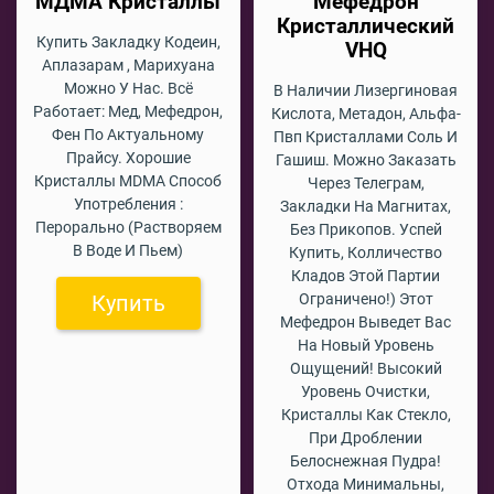
МДМА Кристаллы
Мефедрон
Кристаллический
Купить Закладку Кодеин,
VHQ
Аплазарам , Марихуана
Можно У Нас. Всё
В Наличии Лизергиновая
Работает: Мед, Мефедрон,
Кислота, Метадон, Альфа-
Фен По Актуальному
Пвп Кристаллами Соль И
Прайсу. Хорошие
Гашиш. Можно Заказать
Кристаллы MDMA Способ
Через Телеграм,
Употребления :
Закладки На Магнитах,
Перорально (растворяем
Без Прикопов. Успей
В Воде И Пьем)
Купить, Колличество
Кладов Этой Партии
Купить
Ограничено!) Этот
Мефедрон Выведет Вас
На Новый Уровень
Ощущений! Высокий
Уровень Очистки,
Кристаллы Как Стекло,
При Дроблении
Белоснежная Пудра!
Отхода Минимальны,