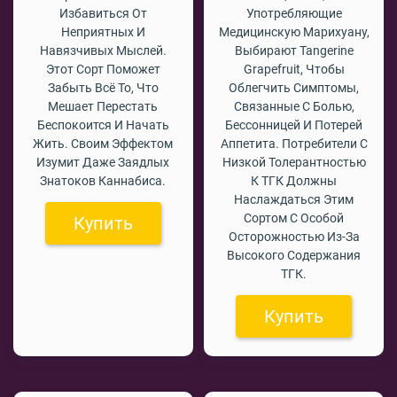
Избавиться От
Употребляющие
Неприятных И
Медицинскую Марихуану,
Навязчивых Мыслей.
Выбирают Tangerine
Этот Сорт Поможет
Grapefruit, Чтобы
Забыть Всё То, Что
Облегчить Симптомы,
Мешает Перестать
Связанные С Болью,
Беспокоится И Начать
Бессонницей И Потерей
Жить. Своим Эффектом
Аппетита. Потребители С
Изумит Даже Заядлых
Низкой Толерантностью
Знатоков Каннабиса.
К ТГК Должны
Наслаждаться Этим
Сортом С Особой
Купить
Осторожностью Из-За
Высокого Содержания
ТГК.
Купить