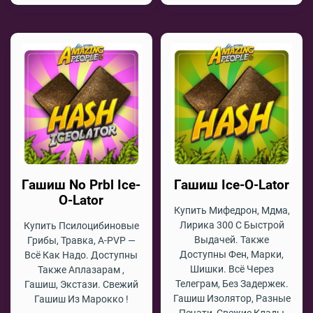
Гашиш No Prbl Ice-
Гашиш Ice-O-Lator
O-Lator
Купить Мифедрон, Мдма,
Лирика 300 С Быстрой
Купить Псилоцибиновые
Выдачей. Также
Грибы, Травка, A-PVP —
Доступны Фен, Марки,
Всё Как Надо. Доступны
Шишки. Всё Через
Также Аплазарам ,
Телеграм, Без Задержек.
Гашиш, Экстази. Свежий
Гашиш Изолятор, Разные
Гашиш Из Марокко !
Печати, Свежие Клады