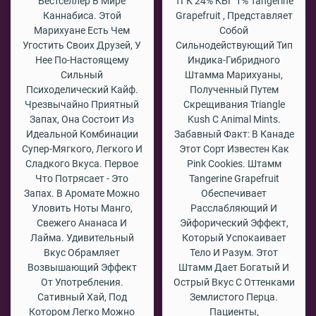
Бестселлер В Мире
ТГК 24% КБГ 1% Tangerine
Каннабиса. Этой
Grapefruit , Представляет
Марихуане Есть Чем
Собой
Угостить Своих Друзей, У
Сильнодействующий Тип
Нее По-Настоящему
Индика-Гибридного
Сильный
Штамма Марихуаны,
Психоделический Кайф.
Полученный Путем
Чрезвычайно Приятный
Скрещивания Triangle
Запах, Она Состоит Из
Kush С Animal Mints.
Идеальной Комбинации
Забавный Факт: В Канаде
Супер-Мягкого, Легкого И
Этот Сорт Известен Как
Сладкого Вкуса. Первое
Pink Cookies. Штамм
Что Потрясает - Это
Tangerine Grapefruit
Запах. В Аромате Можно
Обеспечивает
Уловить Ноты Манго,
Расслабляющий И
Свежего Ананаса И
Эйфорический Эффект,
Лайма. Удивительный
Который Успокаивает
Вкус Обрамляет
Тело И Разум. Этот
Возвышающий Эффект
Штамм Дает Богатый И
От Употребления.
Острый Вкус С Оттенками
Сативный Хай, Под
Землистого Перца.
Котором Легко Можно
Пациенты,