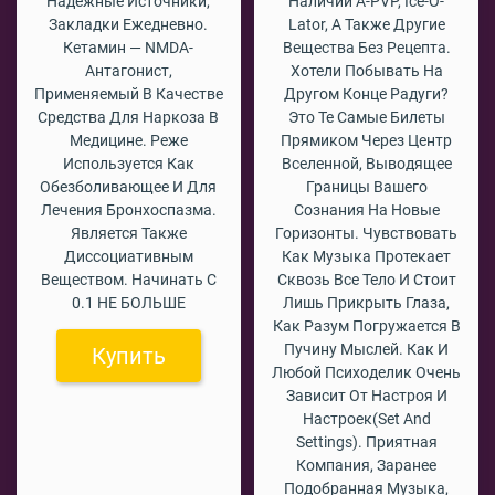
Надёжные Источники,
Наличии A-PVP, Ice-O-
Закладки Ежедневно.
Lator, А Также Другие
Кетамин — NMDA-
Вещества Без Рецепта.
Антагонист,
Хотели Побывать На
Применяемый В Качестве
Другом Конце Радуги?
Средства Для Наркоза В
Это Те Самые Билеты
Медицине. Реже
Прямиком Через Центр
Используется Как
Вселенной, Выводящее
Обезболивающее И Для
Границы Вашего
Лечения Бронхоспазма.
Сознания На Новые
Является Также
Горизонты. Чувствовать
Диссоциативным
Как Музыка Протекает
Веществом. Начинать С
Сквозь Все Тело И Стоит
0.1 НЕ БОЛЬШЕ
Лишь Прикрыть Глаза,
Как Разум Погружается В
Пучину Мыслей. Как И
Купить
Любой Психоделик Очень
Зависит От Настроя И
Настроек(set And
Settings). Приятная
Компания, Заранее
Подобранная Музыка,