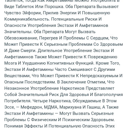
Таблеток, Тогда Как Амфетамины Можно Употреблять В
Виде Таблеток Или Порошка. Оба Препарата Вызывают
Чувство Эйфории, Прилив Энергии И Повышенную
Коммуникабельность. Потенциальные Риски И
Опасности Употребления Экстази И Амфетаминов
Значительны. Оба Препарата Могут Вызвать
Обезвоживание, Перегрев И Проблемы С Сердцем, Что
Может Привести К Серьезным Проблемам Со Здоровьем
И Даже Смерти. Длительное Употребление Экстази И
Амфетаминов Также Может Привести К Повреждению
Мозга И Ухудшению Когнитивных Функций. Кроме Того,
Экстази И Амфетамины Часто Смешивают С Другими
Веществами, Что Может Привести К Непредсказуемым И
Опасным Последствиям. В Заключение Отметим, Что
Незаконное Употребление Наркотиков Представляет
Собой Значительный Риск Для Здоровья И Благополучия
Потребителя. Четыре Наркотика, Обсуждаемые В Этом
Эссе, — Мефедрон, МДМА, Марихуана И Гашиш, А Также
Экстази И Амфетамины — Могут Вызвать Серьезные
Проблемы С Физическим И Психическим Здоровьем.
Понимая Эффекты И Потенциальную Опасность Этих