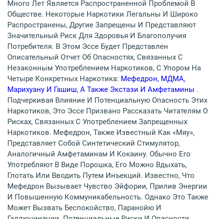
Много Лет Является Распространенной Проблемой В
Обществе. Некоторые Наркотики Легальны И Широко
Распространены, Другие Запрещены И Представляют
Значительный Риск Для Здоровья И Благополучия
Потребителя. В Этом Эссе Будет Представлен
Описательный Отчет Об Опасностях, Связанных С
Незаконным Употреблением Наркотиков, С Упором На
Четыре Конкретных Наркотика:
Мефедрон, МДМА,
Марихуану И Гашиш, А Также Экстази И Амфетамины
.
Подчеркивая Влияние И Потенциальную Опасность Этих
Наркотиков, Это Эссе Призвано Рассказать Читателям О
Рисках, Связанных С Употреблением Запрещенных
Наркотиков. Мефедрон, Также Известный Как «мяу»,
Представляет Собой Синтетический Стимулятор,
Аналогичный Амфетаминам И Кокаину. Обычно Его
Употребляют В Виде Порошка, Его Можно Вдыхать,
Глотать Или Вводить Путем Инъекций. Известно, Что
Мефедрон Вызывает Чувство Эйфории, Прилив Энергии
И Повышенную Коммуникабельность. Однако Это Также
Может Вызвать Беспокойство, Паранойю И
Галлюцинации. Потенциальные Риски И Опасности